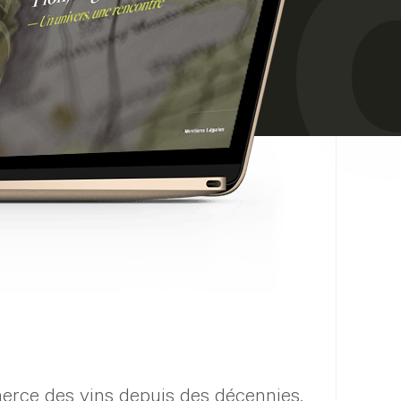
r 
merce des vins depuis des décennies,