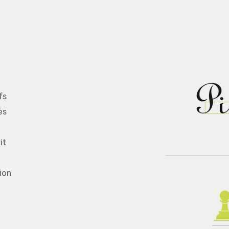
fs
ès
it
ion