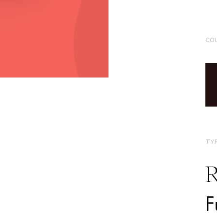
CO
TY