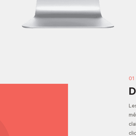
01
D
Les
mêm
cla
cli