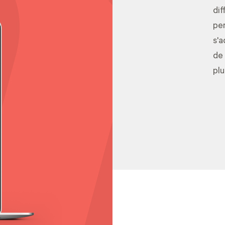
dif
per
s'a
de 
plu