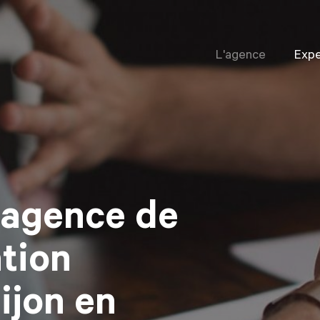
L'agence
Expe
 agence de
tion
Dijon en