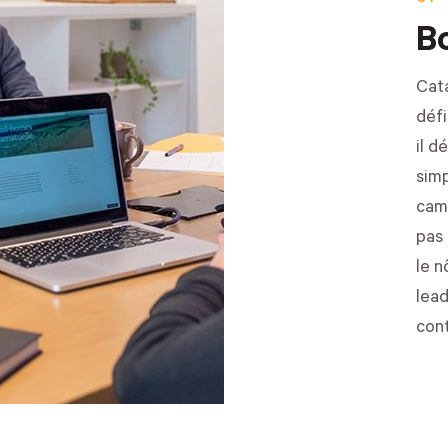
B
Cat
défi
il d
sim
cam
pas 
le n
lea
cont