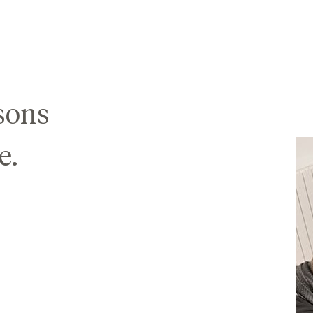
sons
e.