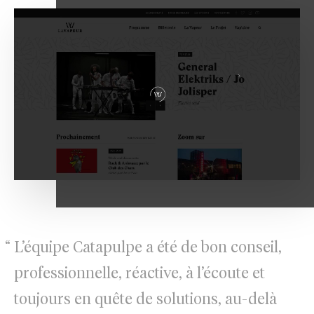
L’équipe Catapulpe a été de bon conseil,
professionnelle, réactive, à l’écoute et
toujours en quête de solutions, au-delà