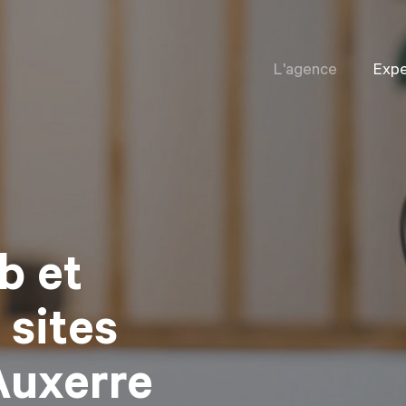
L'agence
Expe
b et
 sites
Auxerre