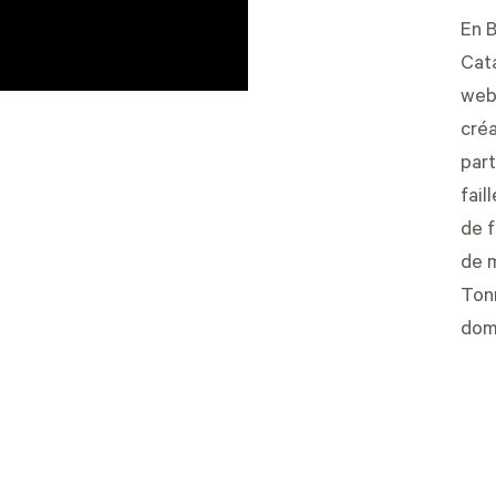
En 
Cat
web
créa
part
fail
de f
de m
Tonn
doma